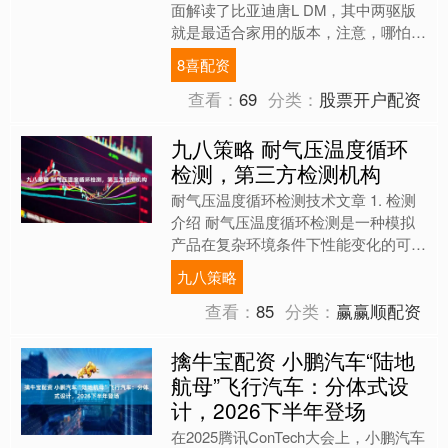
面解读了比亚迪唐L DM，其中两驱版
就是最适合家用的版本，注意，哪怕家
用，它的输出功率也来到了恐怖的
8喜配资
200kW、400kW。这....
查看：
69
分类：
股票开户配资
九八策略 耐气压温度循环
检测，第三方检测机构
耐气压温度循环检测技术文章 1. 检测
介绍 耐气压温度循环检测是一种模拟
产品在复杂环境条件下性能变化的可靠
性测试方法。该检测通过交替施加不同
九八策略
气压和温度条件，评估....
查看：
85
分类：
赢赢顺配资
擒牛宝配资 小鹏汽车“陆地
航母”飞行汽车：分体式设
计，2026下半年登场
在2025腾讯ConTech大会上，小鹏汽车