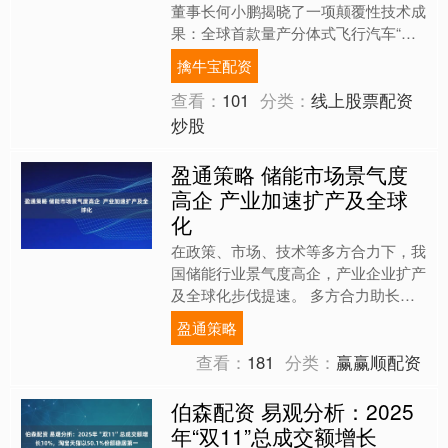
董事长何小鹏揭晓了一项颠覆性技术成
果：全球首款量产分体式飞行汽车“陆
地航母”正式进入量产倒计时，预计于
擒牛宝配资
2026年下半....
查看：
101
分类：
线上股票配资
炒股
盈通策略 储能市场景气度
高企 产业加速扩产及全球
化
在政策、市场、技术等多方合力下，我
国储能行业景气度高企，产业企业扩产
及全球化步伐提速。 多方合力助长企
业业绩 科陆电子主营储能、智能电网
盈通策略
等，2025年前三季度，....
查看：
181
分类：
赢赢顺配资
伯森配资 易观分析：2025
年“双11”总成交额增长