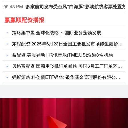
09:48 PM
多家航司发布受台风
赢赢顺配资播报
策略集中盈 全球化战略下 国际业务蓬勃发展
东程配资 2025年6月23日全国主要批发市场鲍鱼菇价格行情
益配资 美股异动 | 腾讯音乐(TME.US)涨逾3% 机构
贝格富配资 因商用飞机订单暴跌 美国6月工厂订单环比下降4.
蚂蚁策略 科创债ETF银华: 银华基金管理股份有限公司关于银