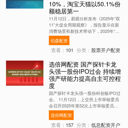
10%，淘宝天猫以50.1%份
额稳居第一
11月12日，易观分析发布《2025年“双
11”大促全周期观察》，报告显示在新
消费场景和新技术带动下，2025年“双
11”周期参与用户数显著提升，全国快
伯森配资
递揽收量....
查看：
101
分类：
股票开户配资
选倍网配资 国产探针卡龙
头强一股份IPO过会 持续增
强产研能力提高自主可控程
度
国产探针卡龙头强一股份科创板IPO过
会。 11月12日，上交所上市审核委员
会召开2025年第52次上市审核委员会
审议会议，审议强一半导体（苏州）股
选倍网配资
份有限公司（简....
查看：
157
分类：
低息配资开户