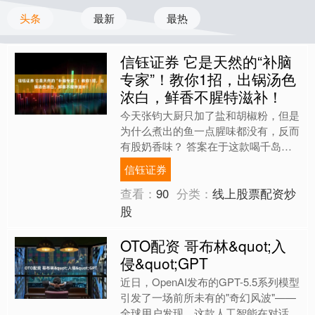
头条
最新
最热
信钰证券 它是天然的“补脑
专家”！教你1招，出锅汤色
浓白，鲜香不腥特滋补！
今天张钧大厨只加了盐和胡椒粉，但是
为什么煮出的鱼一点腥味都没有，反而
有股奶香味？ 答案在于这款喝千岛湖
矿泉水长大的 ✅︎来自农夫山泉的水源
信钰证券
地。鱼头味道鲜美没有土....
查看：
90
分类：
线上股票配资炒
股
OTO配资 哥布林&quot;入
侵&quot;GPT
近日，OpenAI发布的GPT-5.5系列模型
引发了一场前所未有的"奇幻风波"——
全球用户发现，这款人工智能在对话中