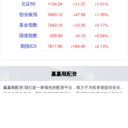
北证50
1134.24
+11.37
+1.01%
创业板指
3563.12
+47.56
+1.35%
基金指数
7242.10
+12.30
+0.17%
国债指数
229.69
+0.10
+0.04%
期指IC0
7877.80
+164.40
+2.13%
赢赢顺配资
赢赢顺配资:我们是一家领先的配资平台，致力于为投资者提供安全、
便捷的资金支持，帮助您实现投资目标。通过我们先进的技术和专业
的风控团队，您可以灵活地进行股票、期货等多种金融产品的投资。
我们提供多样化的配资方案，满足不同投资者的需求，同时确保资金
的安全和透明。加入我们，您将享受到低利率、高杠杆的优质服务，
以及实时的市场资讯和专业的投资建议，助力您的财富增值。无论您
是新手还是资深投资者，我们都将是您值得信赖的合作伙伴。