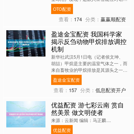
频繁使用"哥布林"、"小魔怪"、"巨魔"等
OTO配资
奇....
查看：
174
分类：
赢赢顺配资
盈途金宝配资 我国科学家
揭示反刍动物甲烷排放调控
机制
新华社武汉5月1日电（记者侯文坤、
胡喆）甲烷是主要的温室气体之一，而
来自畜牧业的甲烷排放是其源头之一。
近日，我国科研人员在反刍动物瘤胃纤
盈途金宝配资
毛虫体内发现了新型产氢细....
查看：
157
分类：
低息配资开户
优益配资 游七彩云南 赏自
然美景 做文明使者
来源：云新闻 编辑：马正麟....
优益配资