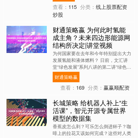
查看：
115
分类：
线上股票配资
炒股
财通策略嬴 为何此时氢能
成主角？未来四边形能源网
结构所决定|讲堂视频
为何国家要在去年和今年特别提出大力
发展氢能和液体燃料？ 日前，文汇讲
堂“绿色发展”系列八讲的第二讲“绿色燃
料：中国能源转型的产业落地”举办。
财通策略赢
青岛阳氢集团董事长兼....
查看：
169
分类：
赢赢顺配资
长城策略 给机器人补上“生
活课”，智元开源专属世界
模型的数据集
香蕉皮怎么剥？可乐怎么倒进杯子？咖
啡上的拉花又该如何完成？这些对人类