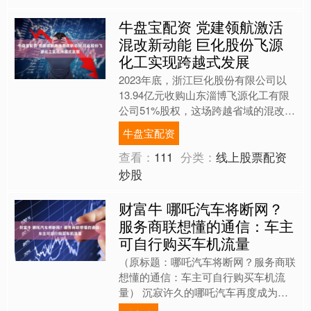
牛盘宝配资 党建领航激活
混改新动能 巨化股份飞源
化工实现跨越式发展
2023年底，浙江巨化股份有限公司以
13.94亿元收购山东淄博飞源化工有限
公司51%股权，这场跨越省域的混改不
仅推动飞源化工从民营企业转型为国有
牛盘宝配资
控股混合所有制企....
查看：
111
分类：
线上股票配资
炒股
财富牛 哪吒汽车将断网？
服务商联想懂的通信：车主
可自行购买车机流量
（原标题：哪吒汽车将断网？服务商联
想懂的通信：车主可自行购买车机流
量） 沉寂许久的哪吒汽车再度成为舆
论焦点。 9月11日，全国多地哪吒车主