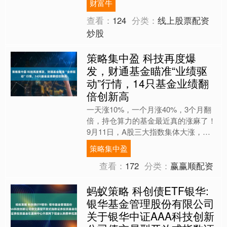
财富牛
反映收到署名“合众汽车....
查看：
124
分类：
线上股票配资
炒股
策略集中盈 科技再度爆
发，财通基金瞄准“业绩驱
动”行情，14只基金业绩翻
倍创新高
一天涨10%，一个月涨40%，3个月翻
倍，持仓算力的基金最近真的涨麻了！
9月11日，A股三大指数集体大涨，算
力再次成为主角。光模块、PCB等算
策略集中盈
力硬件股集体爆发....
查看：
172
分类：
赢赢顺配资
蚂蚁策略 科创债ETF银华:
银华基金管理股份有限公司
关于银华中证AAA科技创新