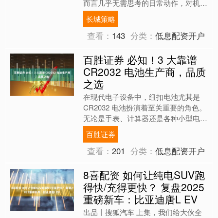
而言几乎无需思考的日常动作，对机器
人来说却并不简单。想让机器人真正走
长城策略
进家庭、承担家务，它不仅....
查看：
143
分类：
低息配资开户
百胜证券 必知！3 大靠谱
CR2032 电池生产商，品质
之选
在现代电子设备中，纽扣电池尤其是
CR2032 电池扮演着至关重要的角色。
无论是手表、计算器还是各种小型电子
设备，都离不开这种小巧而强大的电
百胜证券
池。然而，市场上电池....
查看：
201
分类：
低息配资开户
8喜配资 如何让纯电SUV跑
得快/充得更快？ 复盘2025
重磅新车：比亚迪唐L EV
出品丨搜狐汽车 上集，我们给大伙全