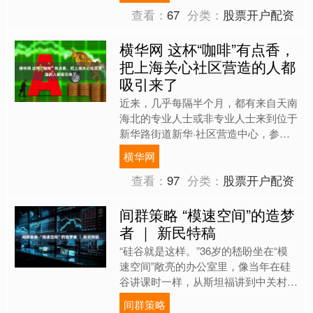
查看：
67
分类：
股票开户配资
横华网 这杯“咖啡”有点香，
把上海关心社区营造的人都
吸引来了
近来，几乎每隔半个月，都有来自天南
海北的专业人士或非专业人士来到位于
新华路街道新华·社区营造中心，参加
由社会组织“大鱼营造”主办的“社造思维
横华网
咖啡”系列对话活动。....
查看：
97
分类：
股票开户配资
间群策略 “模速空间”的造梦
者 ｜ 新民特稿
“硅谷就是这样。”36岁的嵇盼坐在“模
速空间”敞亮的办公室里，像当年在硅
谷讲课时一样，从斯坦福讲到中关村，
从半导体、O2O、大数据，一路数到
间群策略
VR、区块链、无人驾....